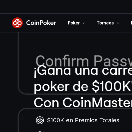
Skip
to
the
Poker
Torneos
content
¡Gana una carr
poker de $100K
Con CoinMaste
$100K en Premios Totales