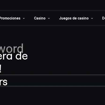
Promociones
Casino
Juegos de casino
D
era de
!
rs