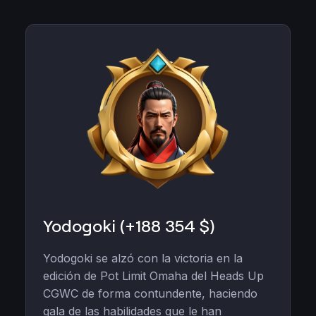
Yodogoki (+188 354 $)
Yodogoki se alzó con la victoria en la
edición de Pot Limit Omaha del Heads Up
CGWC de forma contundente, haciendo
gala de las habilidades que le han