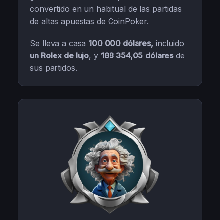
convertido en un habitual de las partidas
de altas apuestas de CoinPoker.
Se lleva a casa
100 000 dólares,
incluido
un Rolex de lujo
, y
188 354,05
dólares
de
sus partidos.