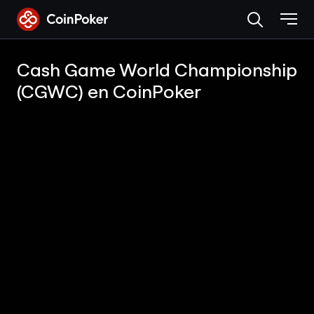
Skip
to
the
content
Cash Game World Championship
(CGWC) en CoinPoker