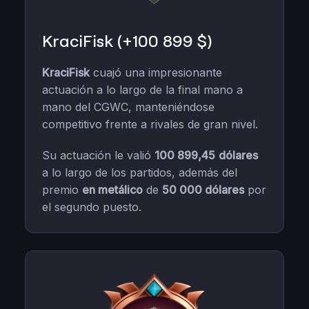
KraciFisk (+100 899 $)
KraciFisk
cuajó una impresionante
actuación a lo largo de la final mano a
mano del CGWC, manteniéndose
competitivo frente a rivales de gran nivel.
Su actuación le valió
100 899,45
dólares
a lo largo de los partidos, además del
premio
en metálico
de
50 000 dólares
por
el segundo puesto.